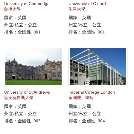
University of Cambridge
University of Oxford
劍橋大學
牛津大學
服務項目
國家：英國
國家：英國
州立/私立：公立
州立/私立：公立
申請清單
排名：全國性_001
排名：全國性_001
常見問題
訊息公告
代辦感言
金榜
University of St Andrews
Imperial College London
聖安德魯斯大學
帝國理工學院
國家：英國
國家：英國
州立/私立：公立
州立/私立：公立
排名：全國性_003
排名：全國性_004