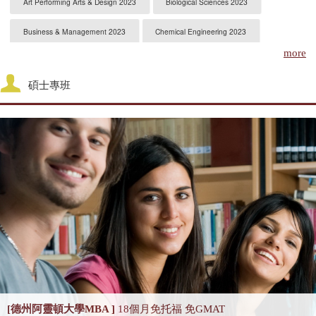
Art Performing Arts & Design 2023
Biological Sciences 2023
Business & Management 2023
Chemical Engineering 2023
more
Chemistry 2023
Civil Engineering 2023
碩士專班
Classics and Ancient History
Communication & Media Studies 2023
Computer Science 2023
Design and Crafts
Drama Dance and Cinematics
Economics & Econometrics 2023
Education 2023
Electrical & Electronic Engineering 2023
English
Food Science
General Engineering 2023
Geography 2023
Geography and Environmental Science
Geology Environmental Earth Marine Sciences 2023
History of Art Architecture and Design
[德州阿靈頓大學MBA ]
18個月免托福 免GMAT