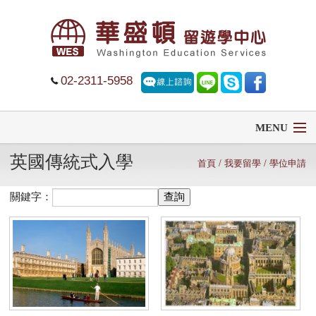
02-2311-5958
MENU
英國傳統式入學
首頁
首頁
/
我要留學
/ 學位申請
關鍵字：
留學
遊學
菁英中學
大學排名