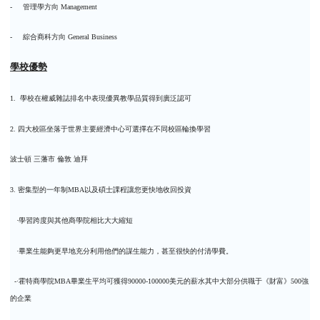
-
管理學方向
Management
-
綜合商科方向
General Business
學校優勢
1.
學校在權威雜誌排名中表現優異教學品質得到廣泛認可
2.
四大校區坐落于世界主要經濟中心可選擇在不同校區輪換學習
波士頓
三藩市
倫敦
迪拜
3.
密集型的一年制
MBA
以及碩士課程讓您更快地收回投資
·
學習跨度與其他商學院相比大大縮短
·
畢業生能夠更早地充分利用他們的謀生能力，甚至很快的付清學費。
-
·
霍特商學院
MBA
畢業生平均可獲得
90000-100000
美元的薪水其中大部分供職于《財富》
500
強
的企業