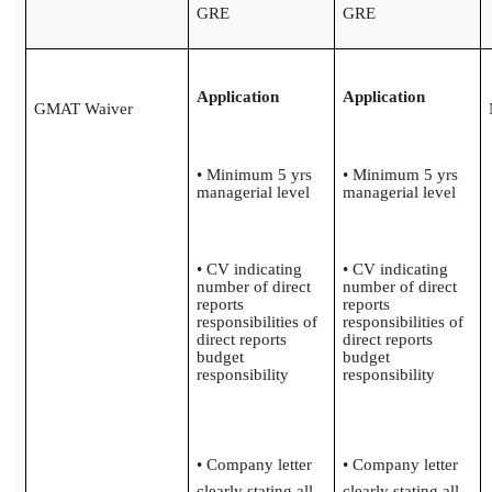
GRE
GRE
Application
Application
GMAT Waiver
• Minimum 5 yrs
• Minimum 5 yrs
managerial level
managerial level
• CV indicating
• CV indicating
number of direct
number of direct
reports
reports
responsibilities of
responsibilities of
direct reports
direct reports
budget
budget
responsibility
responsibility
• Company letter
• Company letter
clearly stating all
clearly stating all