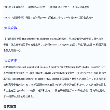
2011
年《金融時報》：國際經驗全球第一；國際商務全球第五；全球百強商學院
2011
年《經濟學家》雜誌：全球最好
MBA
課程第二十七；一年制
MBA
項目全美第一
大學設備
霍特國際商學院
Hult International Business School
設備齊全。學校設備現代感十足，所有教室、
餐廳、休息室等處皆享有無線上網，由於與
Boston College(BC)
結盟，學生可以使用
BC
校園的圖
書館及電腦中心。
大學環境
霍特國際商學院
Hult International Business School
主校園位居
Cambridge
的
Charles River
河畔，在
著名的科學博物館對岸，離哈佛大學
(Harvard University)
只要
2
英哩，而沿河步行即可抵達麻省理
工學院
(Massachusetts Institute of Technology)
。
Boston
是美國最具歷史性的城市之一，也是國際商
務和高等學府的集中地，
Hult
可謂是
Boston
地區
70
多所大學中的佼佼者之一。其他的校園位於世
界上最有活力的城市
——
倫敦、迪拜和上海
——
該校不僅開設了
MBA
學位課程，還為學生提供
了一個體驗世界的絕佳機會。
專業設置