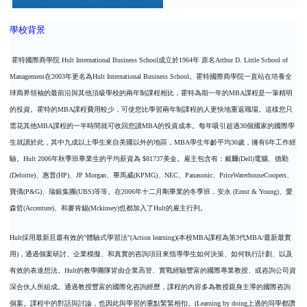
學校背景
服務項目
霍特國際商學院
Hult International Business School
成立於
1964
年
原名
Arthur D. Little School of
申請清單
Management
在
2003
年更名為
Hult International Business School
。霍特國際商學院一直站在培養全
球商界領袖的最前沿與其他頂級學校的兩年制課程相比，霍特為期一年的
MBA
課程是一筆精明
常見問題
的投資。霍特的
MBA
課程費用較少，可使您比學習兩年制課程的人更快地重返職場。這樣您只
需花其他
MBA
課程的一半時間就可收回您讀
MBA
的投資成本。每年吸引超過
30
個國家的國際學
訊息公告
生就讀於此，其中九成以上學生來自美國以外的地區，
MBA
學生年齡平均
30
歲，擁有
6
年工作經
驗。
Hult 2006
年秋季班畢業生的平均薪資為
$81737
美金。雇主包含有：戴爾
(Dell)
電腦、德勤
代辦感言
(Deloitte)
、惠普
(HP)
、
JP Morgan
、畢馬威
(KPMG)
、
NEC
、
Panasonic
、
PriceWaterhouseCoopers
、
寶僑
(P&G)
、瑞銀集團
(UBS)
等等。在
2006
年十二月剛畢業的冬季班，安永
(Ernst & Young)
、愛
森哲
(Accenture)
、和麥肯錫
(Mckinsey)
也都加入了
Hult
的雇主行列。
金榜
Hult
採用最新且最有效的
"
體驗式學習法
"(Action learning)(
本校
MBA
課程為第
3
代
MBA/
最新最實
用
)
，通過個案研討、企業模擬、和真實的咨詢項目來指導學生如何決策、如何執行計劃、以及
有效的表達想法。
Hult
的教學團隊皆由企業高管、實戰經驗豐富的國際專業教授、或咨詢公司資
深合伙人所組成。通過教授豐富的國際化咨詢經歷，課程的內容多為教授親身主導的國際咨詢
個案。課程中的對話與討論，也因此與學習的重點緊緊相扣。
(Learning by doing
上過的同學都讚