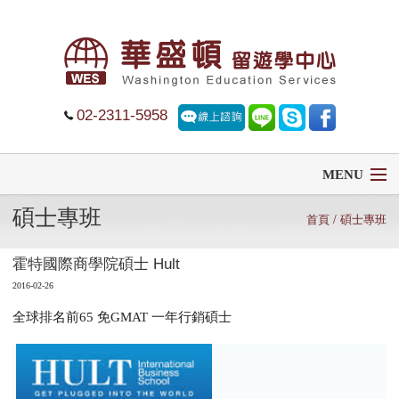
02-2311-5958
MENU
碩士專班
首頁
首頁
/
碩士專班
霍特國際商學院碩士 Hult
留學
2016-02-26
遊學
全球排名前65 免GMAT 一年行銷碩士
菁英中學
大學排名