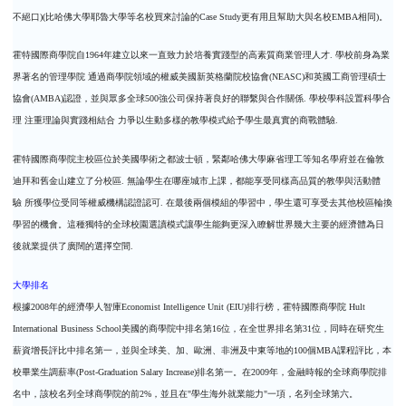
不絕口
)(
比哈佛大學耶魯大學等名校買來討論的
Case Study
更有用且幫助大與名校
EMBA
相同
)
。
霍特國際商學院自
1964
年建立以來一直致力於培養實踐型的高素質商業管理人才
.
學校前身為業
界著名的管理學院
通過商學院領域的權威美國新英格蘭院校協會
(NEASC)
和英國工商管理碩士
協會
(AMBA)
認證，並與眾多全球
500
強公司保持著良好的聯繫與合作關係
.
學校學科設置科學合
理
注重理論與實踐相結合
力爭以生動多樣的教學模式給予學生最真實的商戰體驗
.
霍特國際商學院主校區位於美國學術之都波士頓，緊鄰哈佛大學麻省理工等知名學府並在倫敦
迪拜和舊金山建立了分校區
.
無論學生在哪座城市上課，都能享受同樣高品質的教學與活動體
驗
所獲學位受同等權威機構認證認可
.
在最後兩個模組的學習中，學生還可享受去其他校區輪換
學習的機會。這種獨特的全球校園選讀模式讓學生能夠更深入瞭解世界幾大主要的經濟體為日
後就業提供了廣闊的選擇空間
.
大學排名
根據
2008
年的經濟學人智庫
Economist Intelligence Unit (EIU)
排行榜，霍特國際商學院
Hult
International Business School
美國的商學院中排名第
16
位，在全世界排名第
31
位，同時在研究生
薪資增長評比中排名第一，並與全球美、加、歐洲、非洲及中東等地的
100
個
MBA
課程評比，本
校畢業生調薪率
(Post-Graduation Salary Increase)
排名第一。在
2009
年，金融時報的全球商學院排
名中，該校名列全球商學院的前
2%
，並且在
"
學生海外就業能力
"
一項，名列全球第六。