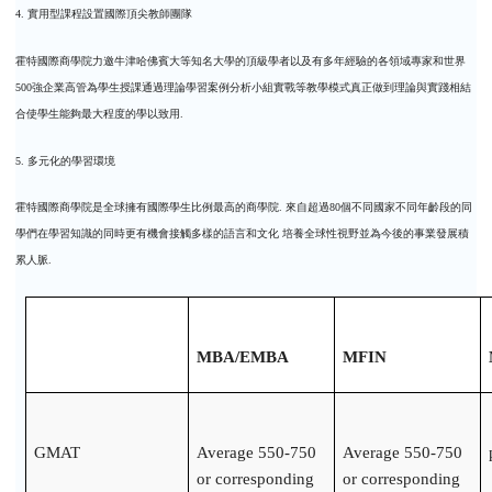
4.
實用型課程設置國際頂尖教師團隊
霍特國際商學院力邀牛津哈佛賓大等知名大學的頂級學者以及有多年經驗的各領域專家和世界
500
強企業高管為學生授課通過理論學習案例分析小組實戰等教學模式真正做到理論與實踐相結
合使學生能夠最大程度的學以致用
.
5.
多元化的學習環境
霍特國際商學院是全球擁有國際學生比例最高的商學院
.
來自超過
80
個不同國家不同年齡段的同
學們在學習知識的同時更有機會接觸多樣的語言和文化
培養全球性視野並為今後的事業發展積
累人脈
.
MBA/EMBA
MFIN
GMAT
Average 550-750
Average 550-750
or corresponding
or corresponding