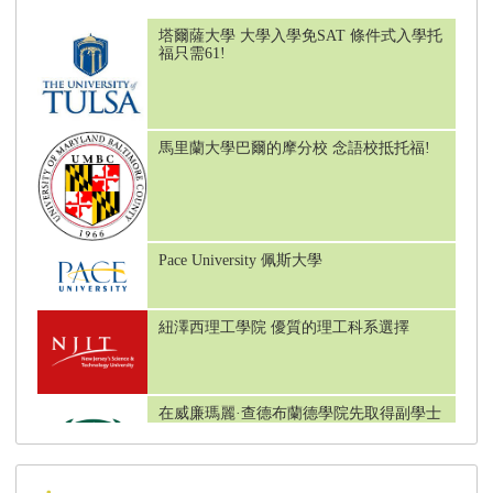
塔爾薩大學 大學入學免SAT 條件式入學托
福只需61!
馬里蘭大學巴爾的摩分校 念語校抵托福!
Pace University 佩斯大學
紐澤西理工學院 優質的理工科系選擇
在威廉瑪麗·查德布蘭德學院先取得副學士
學位!再轉學到前50大!