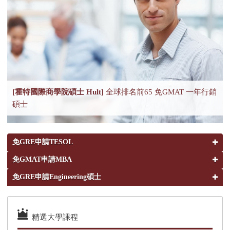
[霍特國際商學院碩士 Hult]
全球排名前65 免GMAT 一年行銷
[德州阿靈頓大學MBA ]
18個月免托福 免GMAT
碩士
免GRE申請TESOL
免GMAT申請MBA
免GRE申請Engineering碩士
精選大學課程