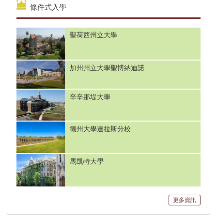
條件式入學
薩福克大學: The Princeton Review 遴選之
2017全美最棒的商學院!
聖荷西州立大學
NEU 東北大學 免GMAT 申請專案管理碩
士 專業分析碩士
加州州立大學聖博納迪諾
優質公立大學 條件式 眾多科系皆可申請
辛辛那堤大學
Oregon State University 奧瑞岡州立大學
德州大學達拉斯分校
馬凱特大學
南佛羅里達大學 精選州立大學 電機碩士
免GRE
St Louis University 頂尖物流管理碩士 全美
更多資訊
排名 TOP 13