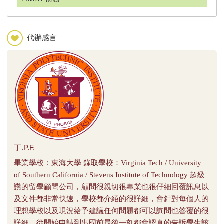
University of Mass Dartmouth 麻州大學達特
Food Science 食品營養
茅斯分校 免GMAT/GRE
IMC 整合行銷傳播
代辦感言
Industrial Eng. 工業工程
Claremont Graduate University 商學院全美
前百大
Marketing 行銷
Material Eng. 材料系
U of Alabama Birmingham 阿拉巴馬大學伯
MBA 企業管理 Business
明翰_公衛系全美排名TOP 2
Mechanical Eng. 機械系
MFA 藝術系
George Mason University 喬治梅森大學
丁.P.F.
Supply Chain 物流管理
畢業學校：東海大學 錄取學校：Virginia Tech / University
TESOL 英語教學
of Southern California / Stevens Institute of Technology 超級
Colorado State University 科羅拉多州立大
學
讚的留學顧問公司，顧問很親切很專業也很仔細回覆訊息以
及文件都非常快速，學校都介紹的很詳細，會針對每個人的
理想學校以及現況給予建議任何問題都可以詢問也答覆的很
University of Vermont 佛蒙特大學 工程學
詳細，從開始申請到出國前最後一刻都會認真的告訴學生該