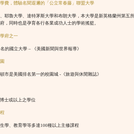
的學費，體驗名聞遐邇的「公立常春藤」聯盟大學
學、耶魯大學、達特茅斯大學和布朗大學，本大學是新英格蘭州第五
學府，同時也是孕育各行各業成功人士的學術搖籃。
名學府之一
5
名的國立大學
–
《美國新聞與世界報導》
校園
靈頓市是美國排名第一的校園城
-
《旅遊與休閒雜誌》
博士或以上之學位
課程
衛生學、教育學等多達
100
種以上主修課程