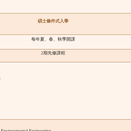
碩士條件式入學
每年夏、春、秋季開課
2
期先修課程
5
5
d Environmental Engineering