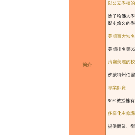
以公立學校
除了哈佛大
歷史悠久的
美國百大知
美國排名第
8
清幽美麗的
簡介
佛蒙特州伯
專業師資
90%
教授擁有
多樣化主修
提供商業、