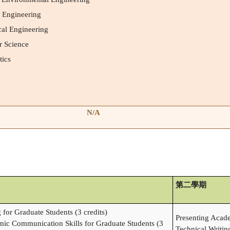
l Engineering
al Engineering
 Science
ics
N/A
第二學期
for Graduate Students (3 credits)
Presenting Acade
c Communication Skills for Graduate Students (3
Technical Writing