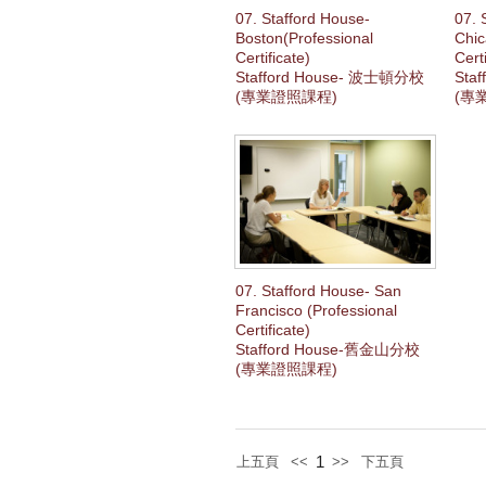
07. Stafford House-
07. 
Boston(Professional
Chic
Certificate)
Cert
Stafford House- 波士頓分校
Sta
(專業證照課程)
(專
07. Stafford House- San
Francisco (Professional
Certificate)
Stafford House-舊金山分校
(專業證照課程)
1
上五頁
<<
>>
下五頁