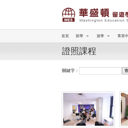
首頁
留學
遊學
菁英
證照課程
關鍵字：