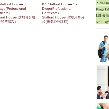
＊202
Stafford House-
07. Stafford House- San
ago(Professional
Diego(Professional
Kings 
ificate)
Certificate)
LSI 
fford House- 芝加哥分校
Stafford House- 聖地牙哥分
業證照課程)
校(專業證照課程)
NESE