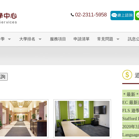
02-2311-5958
中學
大學排名
服務項目
申請清單
常見問題
訊息
＊最新＊
EC 最
FLS 
Staffo
2020年
Language