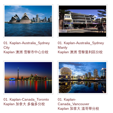
TOEFL
網路考試及學術英語課程
TOEFL(
托福考試)是北美洲最普遍的考試，而以網路方式進行的TOEFL網
路考試則獲得各間學府廣泛採用。國際學生必須取得良好的TOEFL考試成
績，方可獲得北美洲學院或大學的錄取。Kaplan Aspect精心設計的TOEFL
考試預備及學術英語課程，特別採用由Kaplan研發的課程內容及優良教
材，Kaplan在考試預備課程方面可說首屈一指，能致力協助你取得最佳成
績。
TOEFL
網路考試及學術英語課程
01. Kaplan-Australia_Sydney
01. Kaplan-Australia_Sydney
課程長度為期四週起，讓你在TOEFL考試中取得佳績，同時可做好準備迎
City
Manly
接美國及加拿大的大學學習生活。
Kaplan 澳洲 雪黎市中心分校
Kaplan 澳洲 雪黎曼利區分校
每週課堂包括：
20
堂TOEFL考試預備及學術英語課堂
15
堂研習課堂
IELTS
考試及劍橋考試預備課程
擁有國際認可的語文資格有助你在本土國或到海外升學，進入高等教育的
門檻，同時可加強你在國際職場的就業競爭能力。入讀Kaplan Aspect的考
試預備課程，你將獲得達到成功所需的技能、方法及鼓勵。
IELTS
考試預備課程資料
課程長度：5或10週
01. Kaplan-Canada_Toronto
01. Kaplan-
每堂時數：45分鐘
Kaplan 加拿大 多倫多分校
Canada_Vancouver
適合程度：中級至高級
Kaplan 加拿大 溫哥華分校