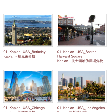
(CAE/CPE)；EU C2級
流暢程度媲美英語人士，能應付所有複雜的書面或會話英語。
高級
TOEFL 71-99 (
網路)/527-597(紙筆)； IELTS 5.5-6.0；劍橋高級/最高級考
試(CAE)；EU C1級
你可流暢和自信地與人溝通，但部份專業範疇的辭彙略嫌不足，及於使用
複雜的詞句時可能會出錯。
中高級
TOEFL 47-70 (
網路)/457-523(紙筆)； IELTS 5.0-5.5；劍橋中高級考試
(FCE)；EU B2級
01. Kaplan- USA_Berkeley
01. Kaplan- USA_Boston
英語文法已達高水平，能理解所熟悉的話題內容，並參與大部分對話，不
Kaplan - 柏克萊分校
Harvard Square
過偶爾會出錯。
Kaplan - 波士頓哈佛廣場分校
中級
TOEFL 29-46 (
網路)/390-453(紙筆)； IELTS 4.5-5.0；劍橋中級考試+
(PET)；EU B1級
你可應付日常生活溝通，但表達模式及用詞有限。你可流暢地書寫或閱讀
自己熟悉的題目。
中低級
TOEFL 13-28 (
網路)/313-387(紙筆)； IELTS 4.0-4.5；劍橋初級/中級英語
考試(KET/PET)；EU A2級
初級
01. Kaplan- USA_Chicago
01. Kaplan- USA_Los Angeles
TOEFL 0-12 (
網路)/310(紙筆)； IELTS 3.0-3.5；EU A1級