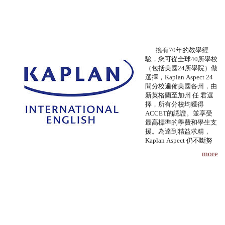
服務項目
申請清單
擁有70年的教學經
驗，您可從全球40所學校
（包括美國24所學院）做
常見問題
選擇，Kaplan Aspect 24
間分校遍佈美國各州，由
訊息公告
新英格蘭至加州 任 君選
擇，所有分校均獲得
ACCET的認證。並享受
代辦感言
最高標準的學費和學生支
援。為達到精益求精，
Kaplan Aspect 仍不斷努
金榜
力革新課程，務求能全面迎合不同學生的需求。Kaplan Aspect 遍佈全球
more
的學校網路，提供卓越的英語課程與多元化的學術及專業培訓課程，為有
志進修的人士進一步提升英語程度、廣闊國際視野。不論出於任何原因決
定出國接受海外教育，Kaplan Aspect 都能助你達成學習及專業目標，實
現個人理想。
精通級
TOEFL 100+(
網路)/600+(紙筆)； IELTS 6.0+；劍橋高級/最高級考試