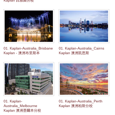
Kaplan 西雅圖分校
Career Essentials
雙證書課程 (僅限倫敦柯芬園&利物浦分校)
英語學習結合
專業課程 (
可
自由選擇參加以下其中任何一組課程，或
者兩組
課程都參加
)
(1) 商業概論 （4週）
(2) 行銷概論（4週）
*開課之前需要學滿
至少兩週彈性長度英文課程
一般英語課堂
01. Kaplan-Australia_Brisbane
01. Kaplan-Australia_Cairns
我們富經驗的導師團隊將集中教授語言的四個主要範疇：閱讀、寫作、聆
Kaplan - 澳洲布里斯本
Kaplan 澳洲凱恩斯
聽及會話。憑著Kaplan Aspect經實證有效的互動教學方法，你將大幅度地
提升你的流暢程度及建立自信。
***
選修科目課堂
密集英語課堂提供不同的選修科目可供選擇，視乎所選的分校及你的英語
水平而定，選修科目將包括詞彙、時事、當地文化或商業英語。商業英語
課程的選修科目則包括職場溝通、參與會議、商業寫作及面試技巧。
補充研習課堂
01. Kaplan-
01. Kaplan-Australia_Perth
Australia_Melbourne
Kaplan 澳洲柏斯分校
補充研習課堂讓你透過不同教材如網路語文練習、課本及互動電腦程式
Kaplan 澳洲墨爾本分校
等，你可按個人需要鍛鍊語言技巧。