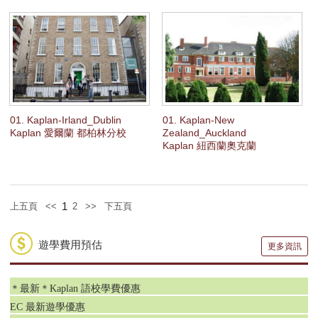
適合年齡：16歲以上
開課日期：確實開課日期請參閱所選地點的學校介紹頁
課程地點：牛津、倫敦萊斯頓廣場、雪梨及溫哥華提供標準的考試預備課
程；另設增值課程，地點包括倫敦、牛津、柏恩茅斯、都柏林、溫哥華、
柏斯、奧克蘭及基督城。
01. Kaplan-Irland_Dublin
01. Kaplan-New
Kaplan 愛爾蘭 都柏林分校
Zealand_Auckland
Kaplan 紐西蘭奧克蘭
1
上五頁
<<
2
>>
下五頁
遊學費用預估
更多資訊
＊最新＊Kaplan 語校學費優惠
EC 最新遊學優惠