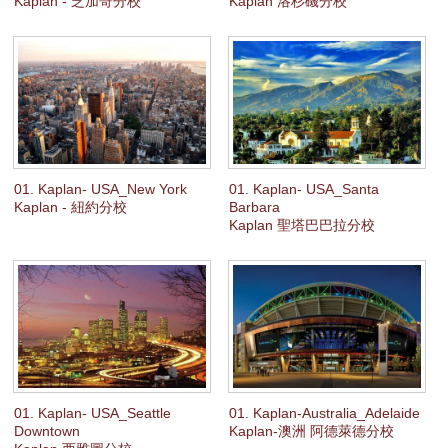
Kaplan - 芝加哥分校
Kaplan 洛杉磯分校
你懂得使用及辨認常用字及祝頌語，並明白簡單的指示，但文法知識非常
有限。
英語課程種類:
密集英語課程
20
堂一般英語課堂
8
堂選修科目
7
堂補充研習課堂
01. Kaplan- USA_New York
01. Kaplan- USA_Santa
Kaplan - 紐約分校
Barbara
Kaplan 聖塔巴巴拉分校
一般英語課程
20
堂一般英語課堂
7
堂補充研習課堂
假期英語課程
20
堂一般英語課堂
商業英語課程
20
堂一般英語課堂
01. Kaplan- USA_Seattle
01. Kaplan-Australia_Adelaide
8
堂商業英語選修科目
Downtown
Kaplan-澳洲 阿德萊德分校
7
堂補充研習課堂