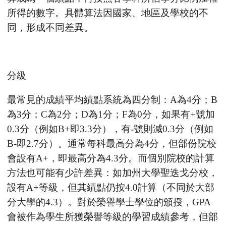
所得的數字。具體算法因國家、地區及學校的不
服務項目
同，形成不同差異。
申請清單
常見問題
分級
訊息公告
最常見的成績平均績點系統為四分制：
A
為
4
分；
B
為
3
分；
C
為
2
分；
D
為
1
分；
F
為
0
分，如果有
+
號加
代辦感言
0.3
分（例如
B+
即
3.3
分），有
-
號則減
0.3
分（例如
B-
即
2.7
分）。通常每科最高分為
4
分，但部份院校
金榜
會設有
A+
，即最高分為
4.3
分。而個別院校的計算
方法也可能有少許差異：如加州大學聖迭戈分校，
設有
A+
等級，但其績點仍按
4.0
計算（不同於大部
分大學的
4.3
）。對於榮譽學士學位的頒授，
GPA
會被作為學生所獲榮譽等級的學習成績參考，但部