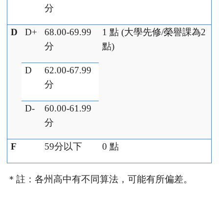
分
D
D+
68.00-69.99
1
點
(
大學先修
/
榮譽課為
2
分
點
)
D
62.00-67.99
分
D-
60.00-61.99
分
F
59
分以下
0
點
＊註：各州高中有不同算法，可能有所偏差。