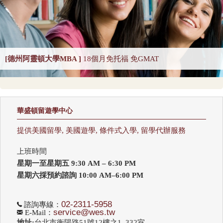
CS-Theory 2025
Curriculum and Instruction 2025
Digital Librarianship
DNP Nurse Practitioner-Pediatric Acute Care
DNP Nurse Practitioner-Pediatric Primary Care
[德州阿靈頓大學MBA ]
18個月免托福 免GMAT
DNP Nurse Practitioner-Psychiatric Mental Health A
Earth Sciences 2025
Economics
Education 2025
Education Policy 2025
華盛頓留遊學中心
Educational Administration 2025
Educational Psychology 2025
提供美國留學, 美國遊學, 條件式入學, 留學代辦服務
Electrical Engineering 2025
Elementary Teacher Education 2025
上班時間
EMBA 2025
Engineering 2025
English
星期一至星期五 9:30 AM – 6:30 PM
Entrepreneurship 2025
Environmental Environmental Health 2025
星期六採預約諮詢 10:00 AM–6:00 PM
Environmental Health Sciences 2025
Environmental Law 2025
02-2311-5958
諮詢專線：
service@wes.tw
E-Mail：
Environmental Policy and Management 2025
Epidemiology 2025
地址:
台北市衡陽路51號12樓之1, 332室