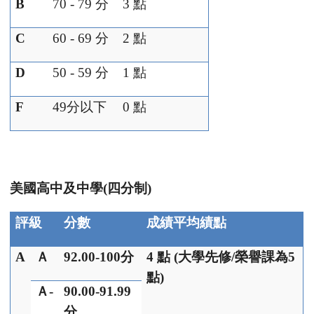
B
70 - 79
分
3
點
C
60 - 69
分
2
點
D
50 - 59
分
1
點
F
49
分以下
0
點
美國高中及中學
(
四分制
)
評級
分數
成績平均績點
A
Ａ
92.00-100
分
4
點
(
大學先修
/
榮譽課為
5
點
)
Ａ
-
90.00-91.99
分