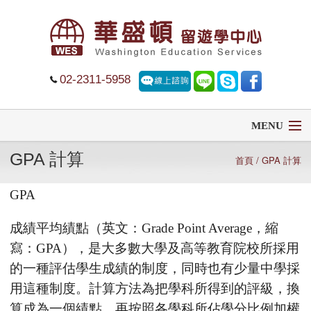
02-2311-5958
MENU
GPA 計算
首頁
首頁
/ GPA 計算
GPA
留學
成績平均績點（英文：
Grade Point Average
，縮
遊學
寫：
GPA
），是大多數大學及高等教育院校所採用
菁英中學
的一種評估學生成績的制度，同時也有少量中學採
用這種制度。計算方法為把學科所得到的評級，換
大學排名
算成為一個績點，再按照各學科所佔學分比例加權