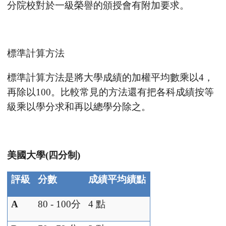
分院校對於一級榮譽的頒授會有附加要求。
標準計算方法
標準計算方法是將大學成績的加權平均數乘以
4
，
再除以
100
。比較常見的方法還有把各科成績按等
級乘以學分求和再以總學分除之。
美國大學
(
四分制
)
評級
分數
成績平均績點
A
80 - 100
分
4
點