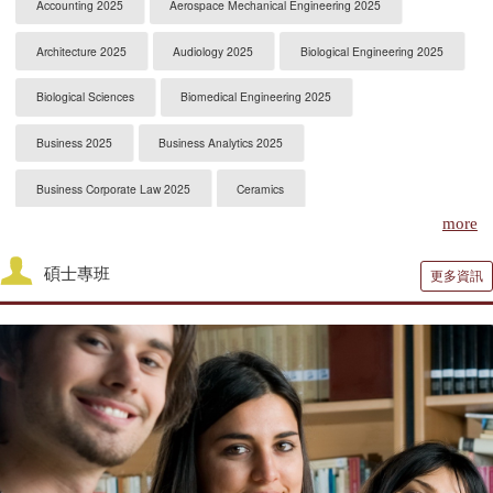
Accounting 2025
Aerospace Mechanical Engineering 2025
Architecture 2025
Audiology 2025
Biological Engineering 2025
Biological Sciences
Biomedical Engineering 2025
Business 2025
Business Analytics 2025
Business Corporate Law 2025
Ceramics
more
Chemical Engineering 2025
Chemistry 2025
碩士專班
更多資訊
Civil Engineering 2025
Clinical Psychology
Computer Engineering 2025
Computer Science 2025
Constitutional Law 2025
Contracts & Commercial Law 2025
Criminal Law 2025
Criminology
CS-Artificial Intelligence 2025
CS-Programming Language 2025
CS-Systems 2025