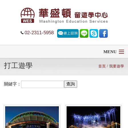
02-2311-5958
MENU
打工遊學
首頁
首頁
/ 我要遊學
留學
關鍵字：
遊學
菁英中學
大學排名