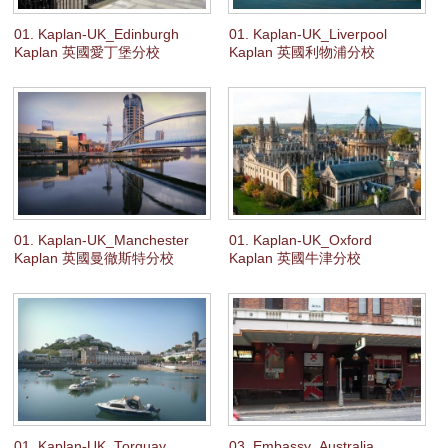
01. Kaplan-UK_Edinburgh
01. Kaplan-UK_Liverpool
Kaplan 英國愛丁堡分校
Kaplan 英國利物浦分校
01. Kaplan-UK_Manchester
01. Kaplan-UK_Oxford
Kaplan 英國曼徹斯特分校
Kaplan 英國牛津分校
01. Kaplan-UK_Torquay
03. Embassy_Australia