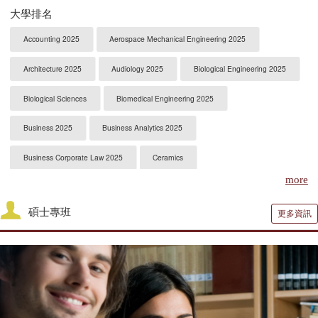
大學排名
Accounting 2025
Aerospace Mechanical Engineering 2025
Architecture 2025
Audiology 2025
Biological Engineering 2025
Biological Sciences
Biomedical Engineering 2025
Business 2025
Business Analytics 2025
Business Corporate Law 2025
Ceramics
more
Chemical Engineering 2025
Chemistry 2025
碩士專班
更多資訊
Civil Engineering 2025
Clinical Psychology
Computer Engineering 2025
Computer Science 2025
Constitutional Law 2025
Contracts & Commercial Law 2025
Criminal Law 2025
Criminology
CS-Artificial Intelligence 2025