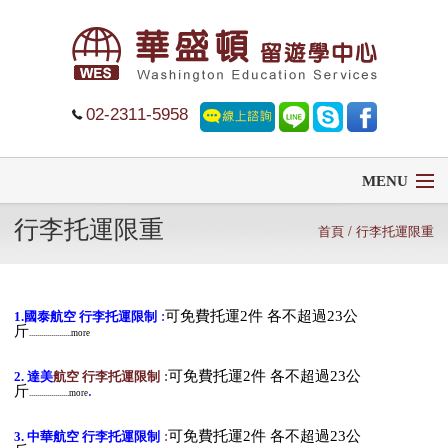
02-2311-5958
MENU
行李托運限重
首頁
首頁
/ 行李托運限重
留學
:
可免費托運2件 各不超過23公
1.
國泰
航空
行李托運限制
斤
遊學
.....................more
:
可免費托運2件 各不超過23公
2.
達美
航
空 行李托運限制
菁英中學
斤
.
....................more
大學排名
:
可免費托運2件 各不超過23公
3.
中華航空 行李托運限制