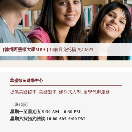
CS-Programming Language 2025
CS-Systems 2025
CS-Theory 2025
Curriculum and Instruction 2025
Digital Librarianship
DNP Nurse Practitioner-Pediatric Acute Care
DNP Nurse Practitioner-Pediatric Primary Care
[德州阿靈頓大學MBA ]
18個月免托福 免GMAT
DNP Nurse Practitioner-Psychiatric Mental Health A
Earth Sciences 2025
Economics
Education 2025
Education Policy 2025
華盛頓留遊學中心
Educational Administration 2025
Educational Psychology 2025
提供美國留學, 美國遊學, 條件式入學, 留學代辦服務
Electrical Engineering 2025
Elementary Teacher Education 2025
上班時間
EMBA 2025
Engineering 2025
English
星期一至星期五 9:30 AM – 6:30 PM
Entrepreneurship 2025
Environmental Environmental Health 2025
星期六採預約諮詢 10:00 AM–6:00 PM
Environmental Health Sciences 2025
Environmental Law 2025