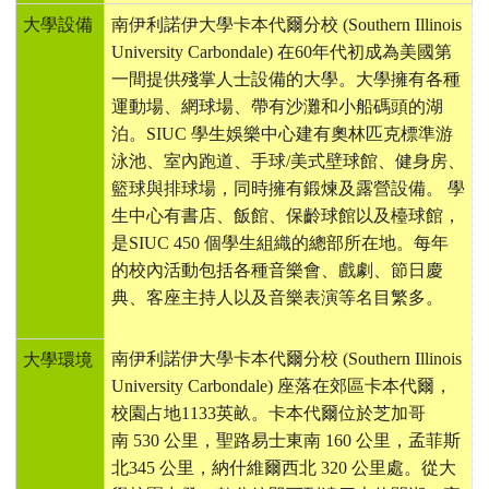
大學設備
南伊利諾伊大學卡本代爾分校
(Southern Illinois
University Carbondale)
在
60
年代初成為美國第
一間提供殘掌人士設備的大學。大學擁有各種
運動場、網球場、帶有沙灘和小船碼頭的湖
泊。
SIUC
學生娛樂中心建有奧林匹克標準游
泳池、室內跑道、手球
/
美式壁球館、健身房、
籃球與排球場，同時擁有鍛煉及露營設備。
學
生中心有書店、飯館、保齡球館以及檯球館，
是
SIUC 450
個學生組織的總部所在地。每年
的校內活動包括各種音樂會、戲劇、節日慶
典、客座主持人以及音樂表演等名目繁多。
南伊利諾伊大學卡本代爾分校
(Southern Illinois
大學環境
University Carbondale)
座落在郊區卡本代爾，
校園占地
1133
英畝。卡本代爾位於芝加哥
南
530
公里，聖路易士東南
160
公里，孟菲斯
北
345
公里，納什維爾西北
320
公里處。從大