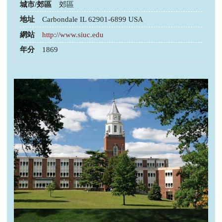
城市/郊區
郊區
服務項目
地址
Carbondale IL 62901-6899 USA
網站
http://www.siuc.edu
申請清單
年分
1869
常見問題
訊息公告
代辦感言
金榜