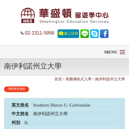
02-2311-5958
MENU
南伊利諾州立大學
首頁
首頁
/ 美國傳統式入學 / 南伊利諾州立大學
留學
學校基本資料
遊學
英文校名
Southern Illinois U.-Carbondale
菁英中學
中文校名
南伊利諾州立大學
州別
IL
大學排名