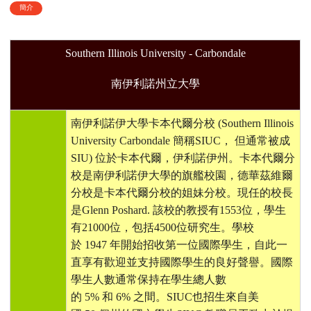
簡介
Southern Illinois University - Carbondale
南伊利諾州立大學
南伊利諾伊大學卡本代爾分校
(Southern Illinois
University Carbondale
簡稱
SIUC
，
但通常被成
SIU)
位於卡本代爾，伊利諾伊州。卡本代爾分
校是南伊利諾伊大學的旗艦校園，德華茲維爾
分校是卡本代爾分校的姐妹分校。現任的校長
是
Glenn Poshard.
該校的教授有
1553
位，學生
有
21000
位，包括
4500
位研究生。學校
於
1947
年開始招收第一位國際學生，自此一
直享有歡迎並支持國際學生的良好聲譽。國際
學生人數通常保持在學生總人數
的
5%
和
6%
之間。
SIUC
也招生來自美