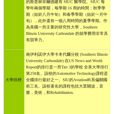
的斯普林菲爾德建有
SIUC
醫學院。
SIUC
每
學年兩個學期，每學期
16
周的時間：秋季學
期（始於八月中旬）和春季學期（始於一月中
旬），此外還有一個八周時間的夏季學期。作
為美國一所主要的研究性大學，
Southern
Illinois University Carbondale
的就學費用非常具
有競爭力。
南伊利諾伊大學卡本代爾分校
(Southern Illinois
University Carbondale)
在
US News and World
Report
的排行是一所
Tier 3
的學校 全美大學排行
第258名。該校的
Automotive Technology
課程是
大學排榜
全國排行最好之一。
SIU
的
Aviation
科系偏關國
前三名。該校著名的課程包括大眾關波，音
樂，美術，和
Rehabilitation.