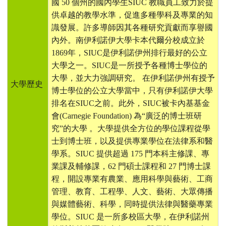
國
50
個州的國內學生
SIUC
教職員工致力於提
供卓越的教學水準，促進多種學科及專業的知
識發展。許多導師因其各種研究貢獻而享譽國
內外。南伊利諾伊大學卡本代爾分校成立於
1869
年，
SIUC
是伊利諾伊州排行最好的公立
大學之一。
SIUC
是一所授予各種博士學位的
大學，並大力強調研究。
在伊利諾伊州有授予
大學歷史
博士學位的公立大學當中，只有伊利諾伊大學
排名在
SIUC
之前。此外，
SIUC
被卡內基基金
會
(Carnegie Foundation)
為
“
廣泛的博士班研
究
”
的大學
。大學提供全方位的學位課程從學
士到博士班，以及提供專業學位在法律系和醫
學系。
SIUC
提供超過
175
門本科主修課、專
業課及輔修課，
62
門碩士課程和
27
門博士課
程，開設專業有農業、應用科學與藝術、工商
管理、教育、工程學、人文、藝術、大眾傳播
與媒體藝術、科學，同時提供法律與醫藥專業
學位。
SIUC
是一所多校區大學，在伊利諾州