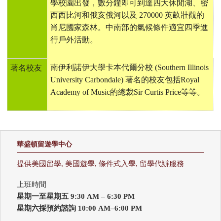
學校園出發，數分鐘即可到達四大休閒湖、密
西西比河和俄亥俄河以及
270000
英畝壯觀的
肖尼國家森林。中南部的氣候條件適宜四季進
行戶外活動。
南伊利諾伊大學卡本代爾分校
(Southern Illinois
著名校友
University Carbondale)
著名的校友包括
Royal
Academy of Music
的總裁
Sir Curtis Price
等等。
華盛頓留遊學中心
提供美國留學, 美國遊學, 條件式入學, 留學代辦服務
上班時間
星期一至星期五 9:30 AM – 6:30 PM
星期六採預約諮詢 10:00 AM–6:00 PM