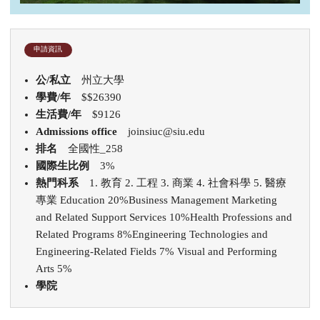
申請資訊
公/私立
州立大學
學費/年
$$26390
生活費/年
$9126
Admissions office
joinsiuc@siu.edu
排名
全國性_258
國際生比例
3%
熱門科系
1. 教育 2. 工程 3. 商業 4. 社會科學 5. 醫療
專業 Education 20%Business Management Marketing
and Related Support Services 10%Health Professions and
Related Programs 8%Engineering Technologies and
Engineering-Related Fields 7% Visual and Performing
Arts 5%
學院